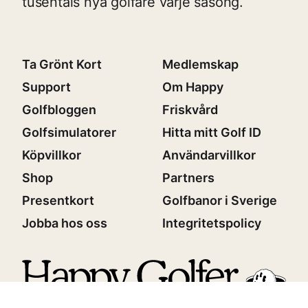
tusentals nya golfare varje säsong.
Ta Grönt Kort
Medlemskap
Support
Om Happy
Golfbloggen
Friskvård
Golfsimulatorer
Hitta mitt Golf ID
Köpvillkor
Användarvillkor
Shop
Partners
Presentkort
Golfbanor i Sverige
Jobba hos oss
Integritetspolicy