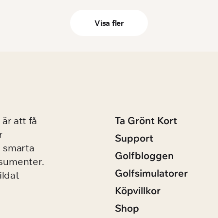
Visa fler
är att få
Ta Grönt Kort
r
Support
 smarta
Golfbloggen
nsumenter.
Golfsimulatorer
ildat
Köpvillkor
Shop