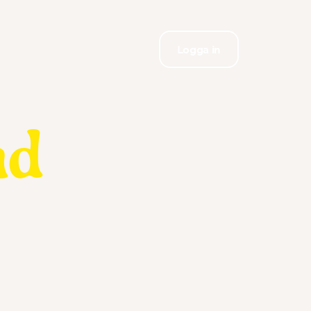
Logga in
nd