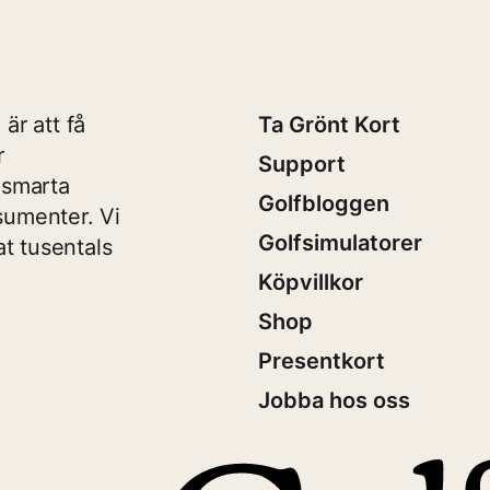
är att få
Ta Grönt Kort
r
Support
 smarta
Golfbloggen
sumenter. Vi
Golfsimulatorer
t tusentals
Köpvillkor
Shop
Presentkort
Jobba hos oss