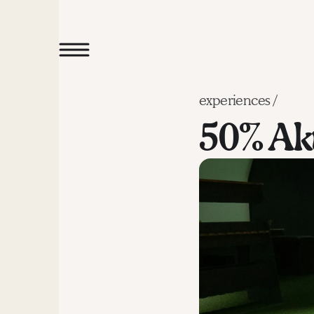
experiences /
50% Akt