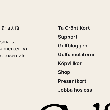
är att få
Ta Grönt Kort
r
Support
 smarta
Golfbloggen
sumenter. Vi
Golfsimulatorer
t tusentals
Köpvillkor
Shop
Presentkort
Jobba hos oss