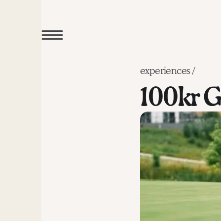
experiences /
100kr G