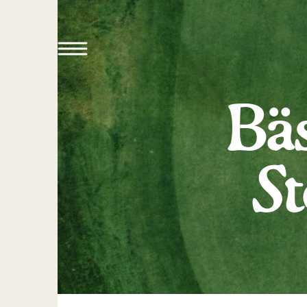
Bäs
S