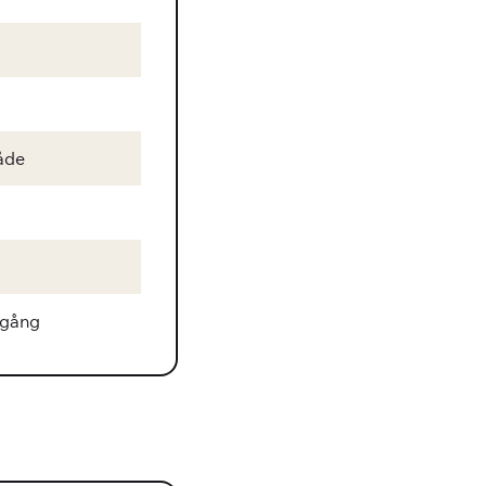
åde
 gång