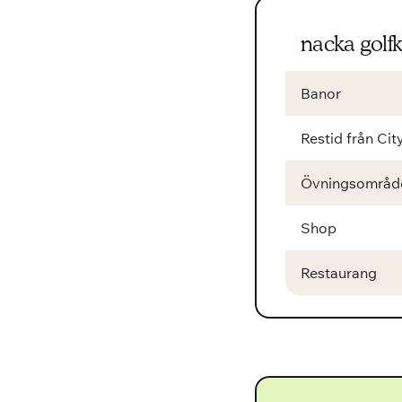
nacka golf
Banor
Restid från Cit
Övningsområd
Shop
Restaurang