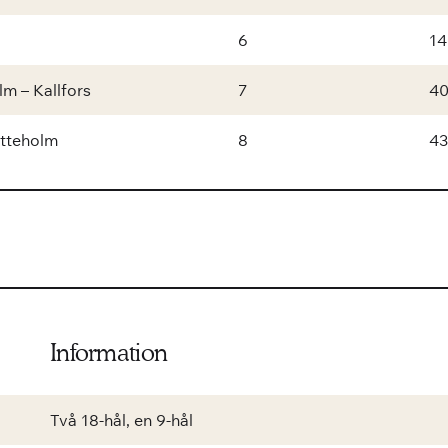
6
14
lm – Kallfors
7
4
tteholm
8
43
Information
Två 18-hål, en 9-hål