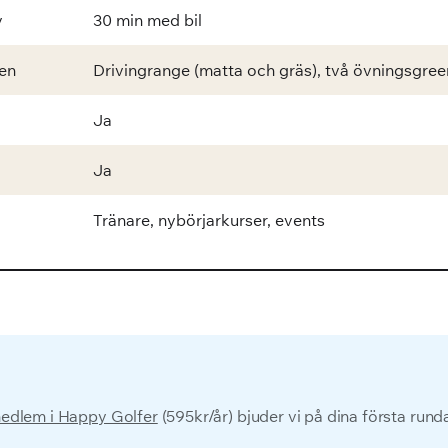
y
30 min med bil
en
Drivingrange (matta och gräs), två övningsgree
Ja
Ja
Tränare, nybörjarkurser, events
edlem i Happy Golfer
(595kr/år) bjuder vi på dina första run