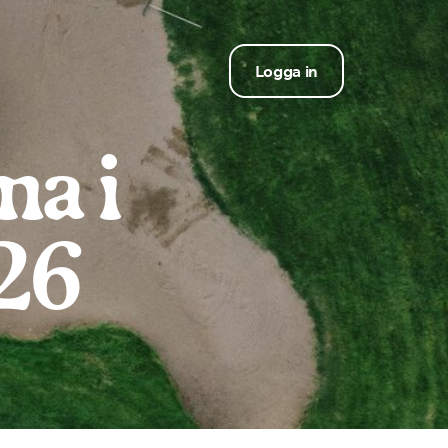
Logga in
na i
26