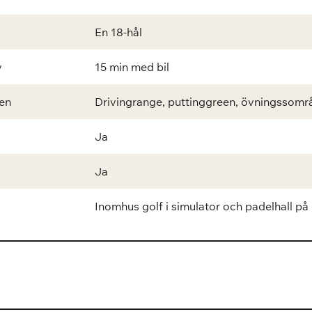
En 18-hål
y
15 min med bil
en
Drivingrange, puttinggreen, övningssomr
Ja
Ja
Inomhus golf i simulator och padelhall på