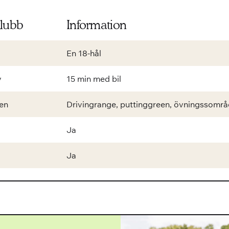
klubb
Information
En 18-hål
y
15 min med bil
en
Drivingrange, puttinggreen, övningssomr
Ja
Ja