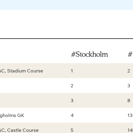
#Stockholm
#
GC, Stadium Course
1
2
2
3
3
8
ingholms GK
4
13
GC, Castle Course
5
14