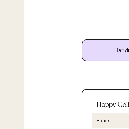
Har d
Happy Golf
Banor