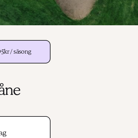
95kr / säsong
åne
ag