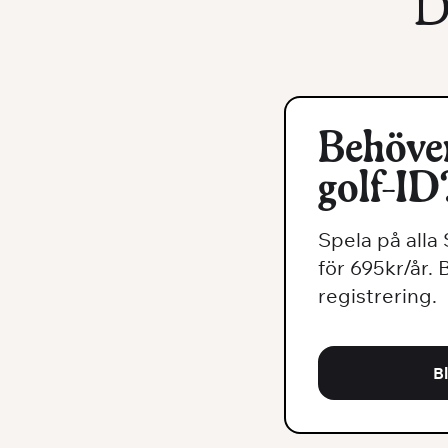
D
Behöver
golf-ID
Spela på alla
för 695kr/år. 
registrering.
B