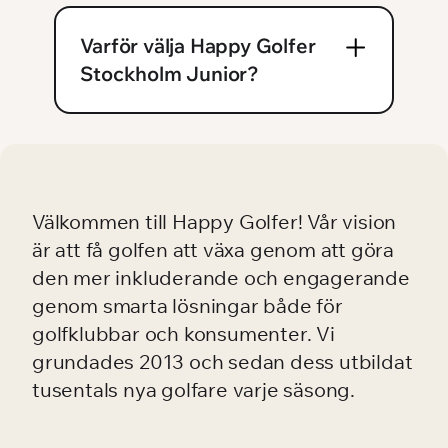
handicap, boka starttider och spela på
de banor som omfattas av
Varför välja Happy Golfer
medlemskapet. Dessutom får juniorer
Stockholm Junior?
tillgång till medlemsförmåner.
Juniormedlemskapet är ett prisvärt
sätt att ge barn och ungdomar tillgång
till golf, ett aktivt Golf-ID och en
inspirerande miljö där de kan utvecklas
som golfare under hela säsongen.
Välkommen till Happy Golfer! Vår vision
är att få golfen att växa genom att göra
den mer inkluderande och engagerande
genom smarta lösningar både för
golfklubbar och konsumenter. Vi
grundades 2013 och sedan dess utbildat
tusentals nya golfare varje säsong.