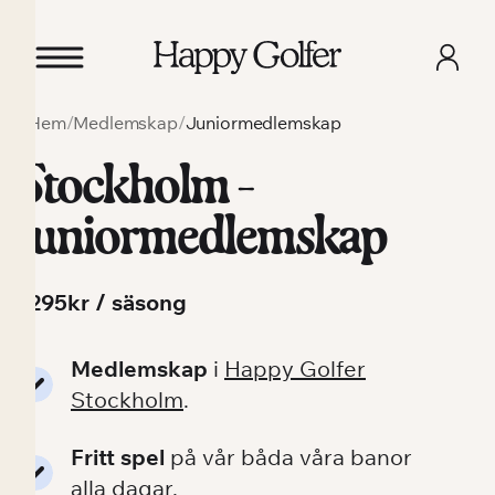
Hem
/
Medlemskap
/
Juniormedlemskap
Stockholm -
Juniormedlemskap
1295kr / säsong
Medlemskap
i
Happy Golfer
Stockholm
.
Fritt spel
på vår båda våra banor
alla dagar.