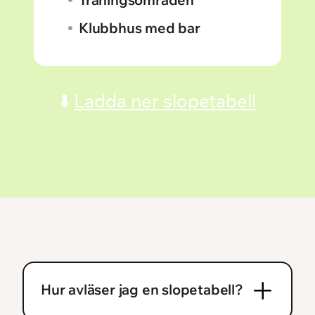
Klubbhus med bar
⬇️
Ladda ner slopetabell
Hur avläser jag en slopetabell?
Att kunna avläsa en slopetabell i golf är