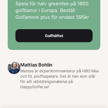
Spela för halv greenfee på 1600
golfbanor i Europa. Beställ
Golfamore plus för endast 595kr
Golfhäftet
Mattias Bohlin
Mattias är expertkommentator på HBO Max
och fd. proffsspelare. Det är han som står
för allt utbildningsmaterial på
HappyGolfer.se!