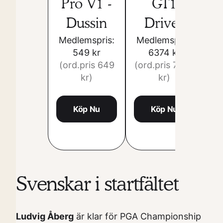
Pro V1 -
GT1
Dussin
Driver
Medlemspris:
Medlemspris:
549 kr
6374 kr
M
(ord.pris 649
(ord.pris 7499
kr)
kr)
(o
Köp Nu
Köp Nu
Svenskar i startfältet
Ludvig Åberg
är klar för PGA Championship