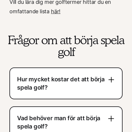
Vill du lära dig mer golftermer hittar du en
omfattande lista
här!
Frågor om att börja spela
golf
Hur mycket kostar det att börja
spela golf?
Du kan ta grönt kort från 995kr, bli medlem
i en golfklubb för 595kr och köpa ett
golfset från ca 3000kr. Då blir den totala
kostnaden för att börja spela golf ca 4
Vad behöver man för att börja
500kr
spela golf?