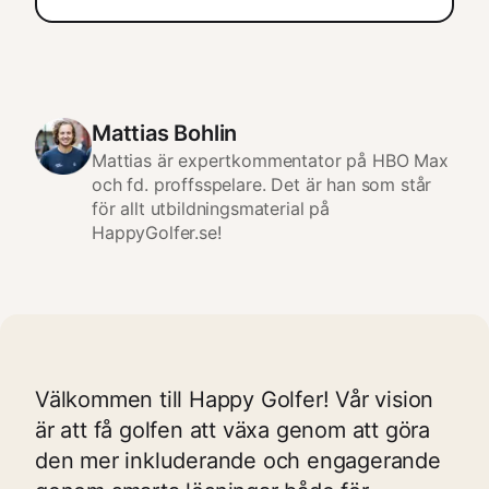
Du behöver ett grönt kort, ett medlemskap i
en golfklubb samt golfutrustning så som
klubbor, bollar, peggar och en golfbag.
Mattias Bohlin
Mattias är expertkommentator på HBO Max
och fd. proffsspelare. Det är han som står
för allt utbildningsmaterial på
HappyGolfer.se!
Välkommen till Happy Golfer! Vår vision
är att få golfen att växa genom att göra
den mer inkluderande och engagerande