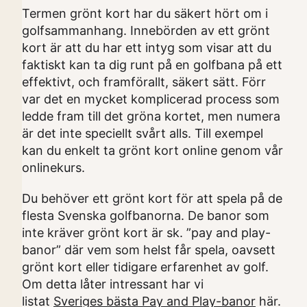
Termen grönt kort har du säkert hört om i
golfsammanhang. Innebörden av ett grönt
kort är att du har ett intyg som visar att du
faktiskt kan ta dig runt på en golfbana på ett
effektivt, och framförallt, säkert sätt. Förr
var det en mycket komplicerad process som
ledde fram till det gröna kortet, men numera
är det inte speciellt svårt alls. Till exempel
kan du enkelt ta grönt kort online genom vår
onlinekurs.
Du behöver ett grönt kort för att spela på de
flesta Svenska golfbanorna. De banor som
inte kräver grönt kort är sk. ”pay and play-
banor” där vem som helst får spela, oavsett
grönt kort eller tidigare erfarenhet av golf.
Om detta låter intressant har vi
listat
Sveriges bästa Pay and Play-banor
här.