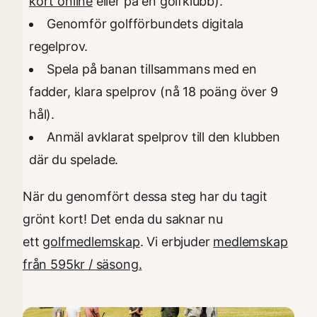
kort online
eller på en golfklubb).
Genomför golfförbundets digitala
regelprov.
Spela på banan tillsammans med en
fadder, klara spelprov (nå 18 poäng över 9
hål).
Anmäl avklarat spelprov till den klubben
där du spelade.
När du genomfört dessa steg har du tagit
grönt kort! Det enda du saknar nu
ett
golfmedlemskap
. Vi erbjuder
medlemskap
från 595kr / säsong.